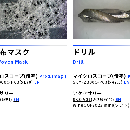
布マスク
ドリル
Woven Mask
Drill
ロスコープ(倍率)
マイクロスコープ(倍率)
Prod.(mag.)
300C-PC3
(x170)
EN
SKM-Z300C-PC3
(x42.5)
EN
サリー
アクセサリー
D
(照明)
EN
SKS-V01
(V型観察台)
EN
WinROOF2023 mini
(ソフト