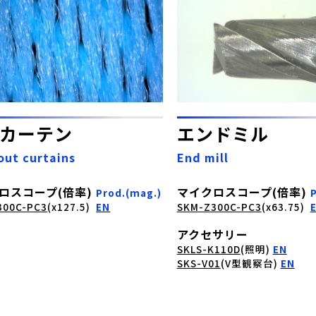
カーテン
エンドミル
out curtains
End mill
ロスコープ(倍率)
マイクロスコープ(倍率)
Prod.(mag.)
300C-PC3
(x127.5)
EN
SKM-Z300C-PC3
(x63.75)
アクセサリー
SKLS-K110D
(照明)
EN
SKS-V01
(V型観察台)
EN