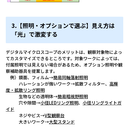
3.【照明・オプションで選ぶ】見え方は
「光」で激変する
デジタルマイクロスコープのメリットは、観察対象物によっ
てカスタマイズできるところです。対象ワークによっては、
付属照明では見えない場合があるため、オプション照明や観
察補助器具を提案します。
例）鏡面、フィルム→
簡易同軸落射照明
ハレーションが強いワーク→拡散フィルター、
高輝
度・拡散リング照明
生物などの透明体→
簡易暗視野照明
穴や隙間→
小径LEDリング照明
、
小径リングライトガ
イド
ネジやビス→
V型観察台
大きいワーク→
大型スタンド