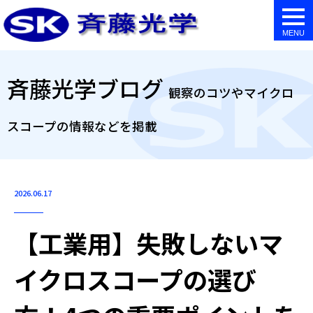
togg
navi
斉藤光学ブログ
観察のコツやマイクロ
スコープの情報などを掲載
2026.06.17
【工業用】失敗しないマ
イクロスコープの選び