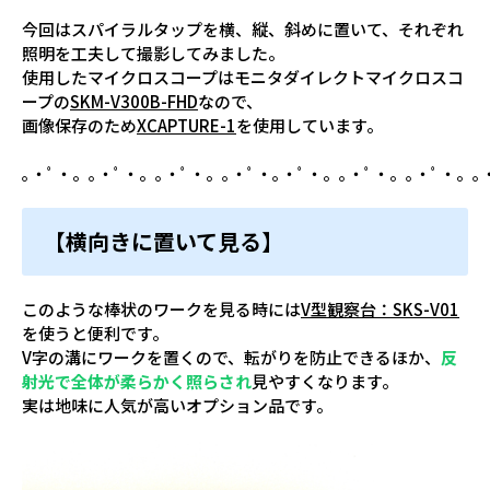
今回はスパイラルタップを横、縦、斜めに置いて、それぞれ
照明を工夫して撮影してみました。
使用したマイクロスコープはモニタダイレクトマイクロスコ
ープの
SKM-V300B-FHD
なので、
画像保存のため
XCAPTURE-1
を使用しています。
｡・ﾟ・。｡・ﾟ・。｡・ﾟ・。｡・ﾟ・｡・ﾟ・。｡・ﾟ・。｡・ﾟ・。｡
【横向きに置いて見る】
このような棒状のワークを見る時には
V型観察台：SKS-V01
を使うと便利です。
V字の溝にワークを置くので、転がりを防止できるほか、
反
射光で全体が柔らかく照らされ
見やすくなります。
実は地味に人気が高いオプション品です。