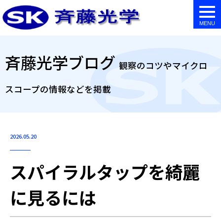
togg
navi
斉藤光学ブログ
観察のコツやマイクロ
スコープの情報などを掲載
2026.05.20
スパイラルタップを綺麗
に見るには