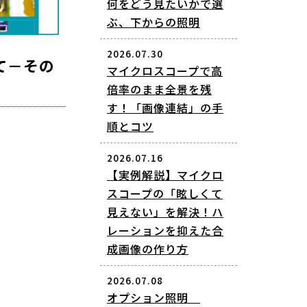
何をどう見たいかで選
ぶ、下からの照明
2026.07.30
て－その
マイクロスコープで高
倍率のまま全景を残
す！「画像連結」の手
順とコツ
2026.07.16
【実例解説】マイクロ
スコープの「眩しくて
見えない」を解決！ハ
レーションを抑えた合
成画像の作り方
2026.07.08
オプション照明